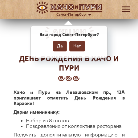
Санкт-Петербург
АКЦИИ
Ваш город Санкт-Петербург?
Да
Нет
ДЕНЬ РОЖДЕНИЯ В ХАЧО И
ПУРИ
Хачо и Пури на Левашовском пр., 13А
приглашает отметить День Рождения в
Караоке!
Дарим имениннику:
Набор из 8 шотов
Поздравление от коллектива ресторана
Получить дополнительную информацию и