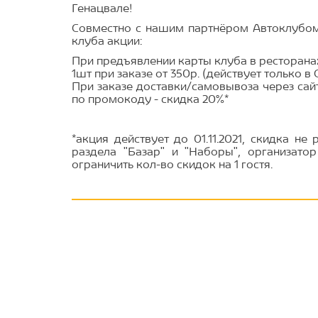
Генацвале!
Совместно с нашим партнёром Автоклубом
клуба акции:
При предъявлении карты клуба в ресторана
1шт при заказе от 350р. (действует только в 
При заказе доставки/самовывоза через сай
по промокоду - скидка 20%*
*акция действует до 01.11.2021, скидка не
раздела "Базар" и "Наборы", организато
ограничить кол-во скидок на 1 гостя.