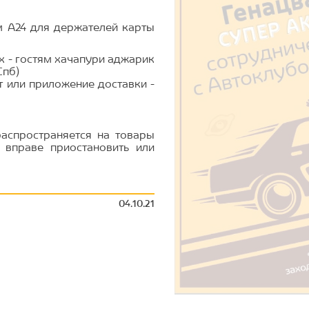
 А24 для держателей карты
х - гостям хачапури аджарик
Спб)
т или приложение доставки -
 распространяется на товары
р вправе приостановить или
04.10.21