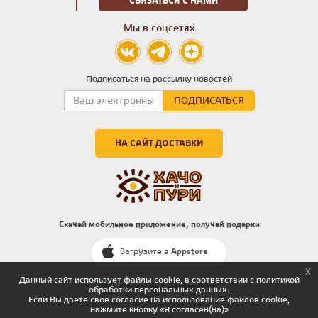
СВЯЗАТЬСЯ С НАМИ
Мы в соцсетях
Подписаться на рассылку новостей
НА САЙТ ДОСТАВКИ
Скачай мобильное приложение, получай подарки
Загрузите в
Appstore
x
Данный сайт использует файлы cookie, в соответствии с политикой
Скачайте в
Google Play
обработки персональных данных.
Если Вы даете свое согласие на использование файлов cookie,
нажмите кнопку «Я согласен(на)»