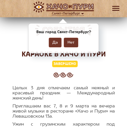
Санкт-Петербург
СОБЫТИЯ
Ваш город Санкт-Петербург?
Да
Нет
КАРАОКЕ В ХАЧО И ПУРИ
ЗАВЕРШЕНО
Целых 3 дня отмечаем самый нежный и
красивый праздник — Международный
женский день!
Приглашаем вас 7, 8 и 9 марта на вечера
живой музыки в ресторане «Хачо и Пури» на
Левашовском 13а.
Ужин с грузинским характером под