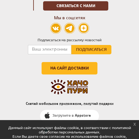
СВЯЗАТЬСЯ С НАМИ
Мы в соцсетях
Подписаться на рассылку новостей
НА САЙТ ДОСТАВКИ
Скачай мобильное приложение, получай подарки
Загрузите в
Appstore
x
Данный сайт использует файлы cookie, в соответствии с политикой
Скачайте в
Google Play
обработки персональных данных.
Если Вы даете свое согласие на использование файлов cookie,