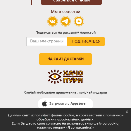
СВЯЗАТЬСЯ С НАМИ
Мы в соцсетях
Подписаться на рассылку новостей
НА САЙТ ДОСТАВКИ
Скачай мобильное приложение, получай подарки
Загрузите в
Appstore
x
Данный сайт использует файлы cookie, в соответствии с политикой
Скачайте в
Google Play
обработки персональных данных.
Если Вы даете свое согласие на использование файлов cookie,
нажмите кнопку «Я согласен(на)»