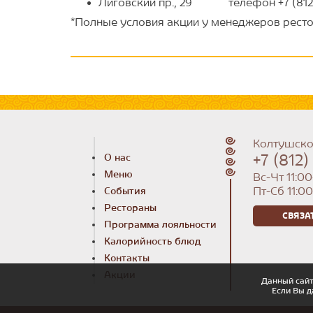
Лиговский пр., 29 телефон +7 (812)
*Полные условия акции у менеджеров рест
Колтушско
+7 (812
О нас
Меню
Вс-Чт 11:00
Пт-Сб 11:0
События
Рестораны
СВЯЗА
Программа лояльности
Калорийность блюд
Контакты
Акции
Данный сайт
Если Вы д