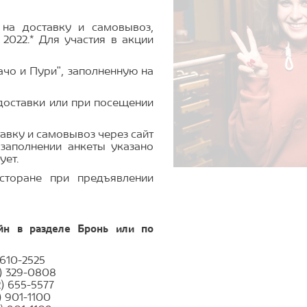
 на доставку и самовывоз,
 2022.* Для участия в акции
ачо и Пури", заполненную на
е доставки или при посещении
тавку и самовывоз через сайт
 заполнении анкеты указано
ует.
сторане при предъявлении
н в разделе Бронь или по
610-2525
) 329-0808
) 655-5577
 901-1100