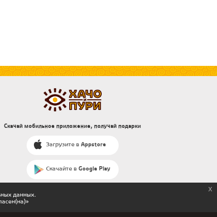
Скачай мобильное приложение, получай подарки
Загрузите в
Appstore
Скачайте в
Google Play
x
ьных данных.
ласен(на)»