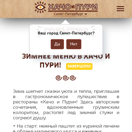
Санкт-Петербург
СОБЫТИЯ
Ваш город Санкт-Петербург?
Да
Нет
ЗИМНЕЕ МЕНЮ В ХАЧО И
ПУРИ!
ЗАВЕРШЕНО
Зима шепчет сказки уюта и тепла, приглашая
в гастрономическое путешествие в
рестораны «Хачо и Пури»! Здесь авторские
сочетания, вдохновленные грузинским
колоритом, растопят лед зимней стужи и
согреют душу.
• На старт: нежный паштет из куриной печени
в облаке малинового мусса и ежевики.