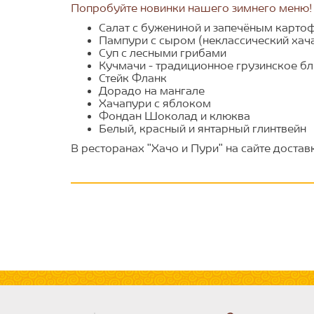
Попробуйте новинки нашего зимнего меню!
Салат с бужениной и запечёным карто
Пампури с сыром (неклассический хач
Суп с лесными грибами
Кучмачи - традиционное грузинское б
Стейк Фланк
Дорадо на мангале
Хачапури с яблоком
Фондан Шоколад и клюква
Белый, красный и янтарный глинтвейн
В ресторанах "Хачо и Пури" на сайте доста