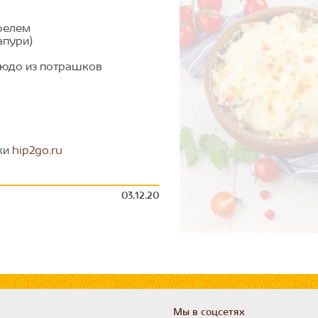
фелем
апури)
людо из потрашков
вки
hip2go.ru
03.12.20
Мы в соцсетях