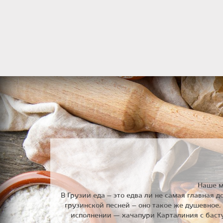
Наше м
В Грузии еда – это едва ли не самая главная
грузинской песней – оно такое же душевное
исполнении — хачапури Карталиния с басту