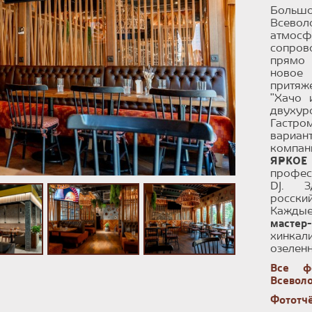
Большо
Всево
атмосф
сопров
прямо 
новое 
притяж
"Хачо 
двуху
Гастро
вариан
компан
ЯРКО
профес
DJ. З
росски
Каждые
мастер
хинкал
озелен
Все ф
Всевол
Фототчё