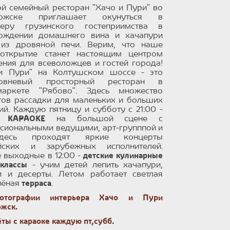
й семейный ресторан "Хачо и Пури" во
ложске приглашает окунуться в
еру грузинского гостеприимства в
ождении домашнего вина и хачапури
из дровяной печи. Верим, что наше
открытие станет настоящим центром
ения для всеволожцев и гостей города!
и Пури" на Колтушском шоссе - это
ровневый просторный ресторан в
маркете "Рябово". Здесь множество
тов рассадки для маленьких и больших
ий. Каждую пятницу и субботу с 21:00 -
Е КАРАОКЕ
на большой сцене с
сиональными ведущими, арт-групппой и
десь проходят яркие концерты
йских и зарубежных исполнителей.
 выходные в 12:00 -
детские кулинарные
-классы
- учим детей лепить хачапури,
и и десерты. Летом работает светлая
нёная
терраса
.
отографии интерьера Хачо и Пури
ожск.
ты с караоке каждую пт,субб.